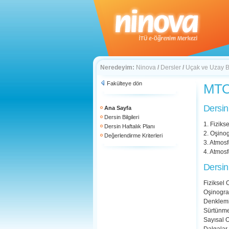
Neredeyim:
Ninova
/
Dersler
/
Uçak ve Uzay Bi
Fakülteye dön
MTO 
Dersin
Ana Sayfa
Dersin Bilgileri
1. Fiziks
Dersin Haftalık Planı
2. Oşinog
Değerlendirme Kriterleri
3. Atmos
4. Atmosf
Dersin
Fiziksel 
Oşinogra
Denklemin
Sürtünmel
Sayısal 