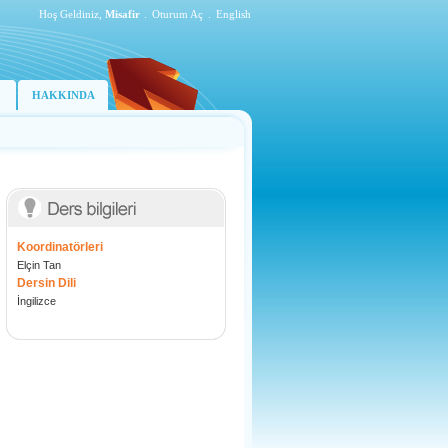
Hoş Geldiniz,
Misafir
.
Oturum Aç
.
English
HAKKINDA
Koordinatörleri
Elçin Tan
Dersin Dili
İngilizce