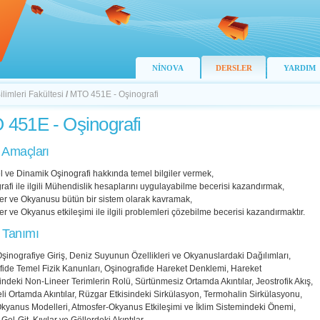
NİNOVA
DERSLER
YARDIM
limleri Fakültesi
/
MTO 451E - Oşinografi
451E - Oşinografi
 Amaçları
el ve Dinamik Oşinografi hakkında temel bilgiler vermek,
rafi ile ilgili Mühendislik hesaplarını uygulayabilme becerisi kazandırmak,
fer ve Okyanusu bütün bir sistem olarak kavramak,
er ve Okyanus etkileşimi ile ilgili problemleri çözebilme becerisi kazandırmaktır.
 Tanımı
Oşinografiye Giriş, Deniz Suyunun Özellikleri ve Okyanuslardaki Dağılımları,
fide Temel Fizik Kanunları, Oşinografide Hareket Denklemi, Hareket
deki Non-Lineer Terimlerin Rolü, Sürtünmesiz Ortamda Akıntılar, Jeostrofik Akış,
i Ortamda Akıntılar, Rüzgar Etkisindeki Sirkülasyon, Termohalin Sirkülasyonu,
Okyanus Modelleri, Atmosfer-Okyanus Etkileşimi ve İklim Sistemindeki Önemi,