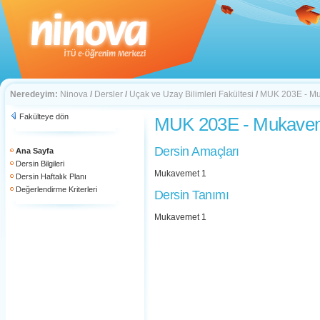
Neredeyim:
Ninova
/
Dersler
/
Uçak ve Uzay Bilimleri Fakültesi
/
MUK 203E - Mu
Fakülteye dön
MUK 203E - Mukave
Dersin Amaçları
Ana Sayfa
Dersin Bilgileri
Mukavemet 1
Dersin Haftalık Planı
Değerlendirme Kriterleri
Dersin Tanımı
Mukavemet 1