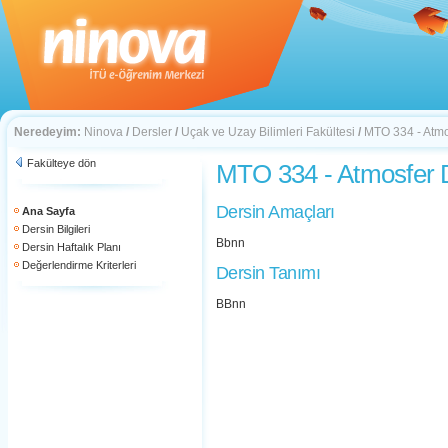
Neredeyim:
Ninova
/
Dersler
/
Uçak ve Uzay Bilimleri Fakültesi
/
MTO 334 - Atmos
Fakülteye dön
MTO 334 - Atmosfer D
Dersin Amaçları
Ana Sayfa
Dersin Bilgileri
Bbnn
Dersin Haftalık Planı
Değerlendirme Kriterleri
Dersin Tanımı
BBnn