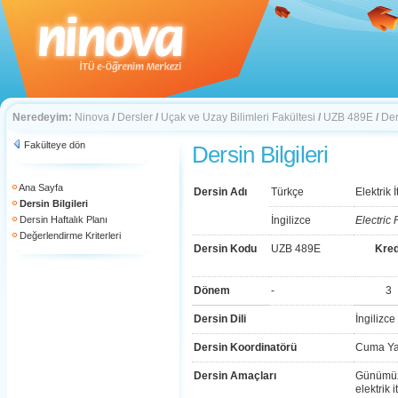
Neredeyim:
Ninova
/
Dersler
/
Uçak ve Uzay Bilimleri Fakültesi
/
UZB 489E
/
Der
Fakülteye dön
Dersin Bilgileri
Ana Sayfa
Dersin Adı
Türkçe
Elektrik İ
Dersin Bilgileri
Dersin Haftalık Planı
İngilizce
Electric
Değerlendirme Kriterleri
Dersin Kodu
UZB 489E
Kred
Dönem
-
3
Dersin Dili
İngilizce
Dersin Koordinatörü
Cuma Ya
Dersin Amaçları
Günümüz u
elektrik 