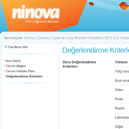
Neredeyim:
Ninova
/
Dersler
/
Uçak ve Uzay Bilimleri Fakültesi
/
MTO 316
/
Dege
Fakülteye dön
Değerlendirme Kriterl
Ana Sayfa
Ders Değerlendirme
Yöntem
Dersin Bilgileri
Kriterleri
Dersin Haftalık Planı
Yıliçi sın
Değerlendirme Kriterleri
Kısa sın
Ödev
Proje
Rapor
Laboratu
Diğer