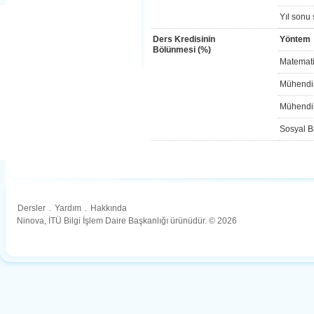
Yıl sonu 
Ders Kredisinin
Yöntem
Bölünmesi (%)
Matemati
Mühendis
Mühendis
Sosyal Bi
Dersler
.
Yardım
.
Hakkında
Ninova, İTÜ Bilgi İşlem Daire Başkanlığı ürünüdür. © 2026