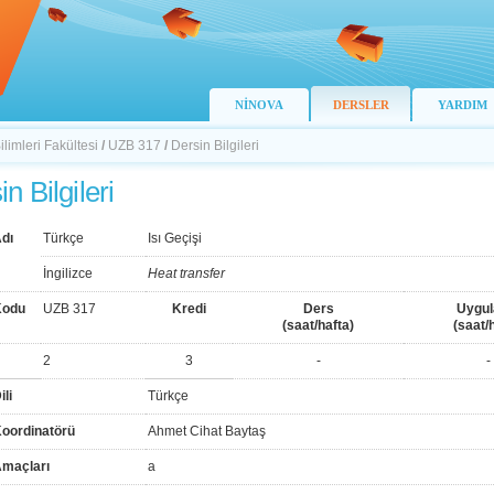
NİNOVA
DERSLER
YARDIM
limleri Fakültesi
/
UZB 317
/
Dersin Bilgileri
n Bilgileri
dı
Türkçe
Isı Geçişi
İngilizce
Heat transfer
Kodu
UZB 317
Kredi
Ders
Uygu
(saat/hafta)
(saat/
2
3
-
-
ili
Türkçe
Koordinatörü
Ahmet Cihat Baytaş
Amaçları
a