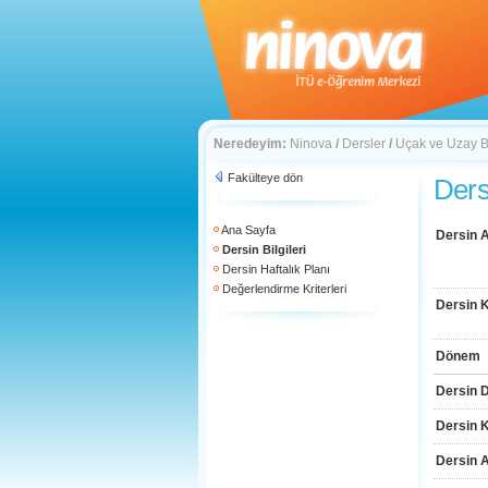
Neredeyim:
Ninova
/
Dersler
/
Uçak ve Uzay Bi
Fakülteye dön
Dersi
Ana Sayfa
Dersin A
Dersin Bilgileri
Dersin Haftalık Planı
Değerlendirme Kriterleri
Dersin 
Dönem
Dersin D
Dersin 
Dersin 