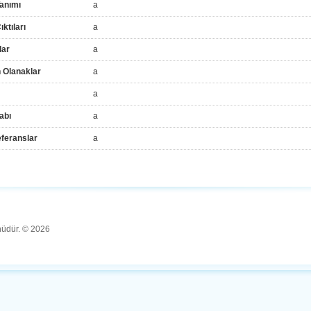
anımı
a
ktıları
a
lar
a
 Olanaklar
a
a
abı
a
feranslar
a
ünüdür. © 2026