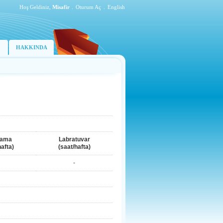
Hoş Geldiniz,
Misafir
.
Oturum Aç
.
English
HAKKINDA
lama
Labratuvar
hafta)
(saat/hafta)
-