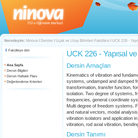
Neredeyim:
Ninova
/
Dersler
/
Uçak ve Uzay Bilimleri Fakültesi
/
UCK 226 - Yapı
Fakülteye dön
UCK 226 - Yapısal ve
Dersin Amaçları
Ana Sayfa
Dersin Bilgileri
Kinematics of vibration and fundame
Dersin Haftalık Planı
systems, undamped and damped free 
Değerlendirme Kriterleri
transformation, transfer function, fo
isolation. Two degree of systems, f
frequencies, general coordinate sy
Multi degree of freedom systems. F
and natural vectors, modal analysi
vibration isolators and application in
vibration, rod axial vibration, bendi
Dersin Tanımı