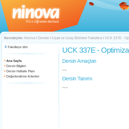
Neredeyim:
Ninova
/
Dersler
/
Uçak ve Uzay Bilimleri Fakültesi
/
UCK 337E - Opt
Fakülteye dön
UCK 337E - Optimiza
Dersin Amaçları
Ana Sayfa
Dersin Bilgileri
----
Dersin Haftalık Planı
Değerlendirme Kriterleri
Dersin Tanımı
-----