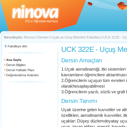
Neredeyim:
Ninova
/
Dersler
/
Uçak ve Uzay Bilimleri Fakültesi
/
UCK 322E - Uç
Fakülteye dön
UCK 322E - Uçuş Me
Dersin Amaçları
Ana Sayfa
Dersin Bilgileri
1.Uçak aerodinamiği, itki sistemler
Dersin Haftalık Planı
kavramların öğrencilere aktarılması
Değerlendirme Kriterleri
2.Öğrencilerin uçuşun tüm evreleri i
olarakhesaplayabilmesi
3.Öğrencilerin yazılı, sözlü ve grafi 
Dersin Tanımı
Uçak üzerine gelen kuvvetler ve alt
özellikleri, aerodinamik kuvvetler, itk
uçaklar: Düşey düzlemdeyatay uçuş, 
uçuş, tavan irtifası, menzil, havad