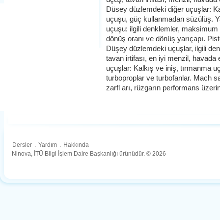
Düsey düzlemdeki diğer uçuşlar: Ka
uçuşu, güç kullanmadan süzülüş. 
uçuşu: ilgili denklemler, maksimum 
dönüş oranı ve dönüş yarıçapı. Pist
Düşey düzlemdeki uçuşlar, ilgili de
tavan irtifası, en iyi menzil, havad
uçuşlar: Kalkış ve iniş, tırmanma 
turboproplar ve turbofanlar. Mach 
zarfl arı, rüzgarın performans üzerin
Dersler
.
Yardım
.
Hakkında
Ninova, İTÜ Bilgi İşlem Daire Başkanlığı ürünüdür. © 2026