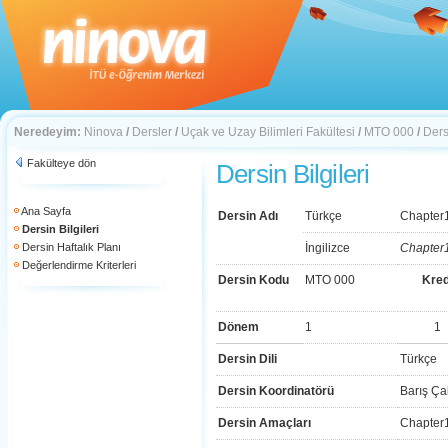
Neredeyim:
Ninova
/
Dersler
/
Uçak ve Uzay Bilimleri Fakültesi
/
MTO 000
/
Dersi
Fakülteye dön
Dersin Bilgileri
Ana Sayfa
Dersin Adı
Türkçe
Chapter
Dersin Bilgileri
Dersin Haftalık Planı
İngilizce
Chapter
Değerlendirme Kriterleri
Dersin Kodu
MTO 000
Kred
Dönem
1
1
Dersin Dili
Türkçe
Dersin Koordinatörü
Barış Ça
Dersin Amaçları
Chapter