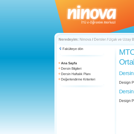
Neredeyim:
Ninova
/
Dersler
/
Uçak ve Uzay Bi
Fakülteye dön
MTO 
Orta
Ana Sayfa
Dersin Bilgileri
Dersin
Dersin Haftalık Planı
Değerlendirme Kriterleri
Design P
Dersin
Design P