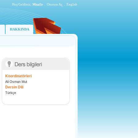
Hoş Geldiniz,
Misafir
.
Oturum Aç
.
English
HAKKINDA
Koordinatörleri
Ali Osman Mut
Dersin Dili
Türkçe