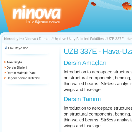
Neredeyim:
Ninova
/
Dersler
/
Uçak ve Uzay Bilimleri Fakültesi
/
UZB 337E - Hav
Fakülteye dön
UZB 337E - Hava-Uza
Dersin Amaçları
Ana Sayfa
Dersin Bilgileri
Introduction to aerospace structure
Dersin Haftalık Planı
on structural components, bending, 
Değerlendirme Kriterleri
thin-walled beams. Str6ess analysi
wings and fuselage.
Dersin Tanımı
Introduction to aerospace structure
on structural components, bending, 
thin-walled beams. Str6ess analysi
wings and fuselage.