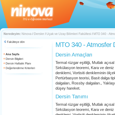
Neredeyim:
Ninova
/
Dersler
/
Uçak ve Uzay Bilimleri Fakültesi
/
MTO 340 - Atmos
Fakülteye dön
MTO 340 - Atmosfer D
Dersin Amaçları
Ana Sayfa
Dersin Bilgileri
Termal rüzgar eşitliği, Mutlak açısa
Dersin Haftalık Planı
Sirkülasyon teoremi, Kara ve deniz me
Değerlendirme Kriterleri
denklemi, Vortisiti denkleminin ölçek
Pertürbasyon teorisi, Basit dalga tip
dalgaları, Rossby dalgaları., Yaklaşık
düşey hareket.
Dersin Tanımı
Termal rüzgar eşitliği, Mutlak açısa
Sirkülasyon teoremi, Kara ve deniz me
denklemi, Vortisiti denkleminin ölçek