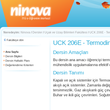
Neredeyim:
Ninova
/
Dersler
/
Uçak ve Uzay Bilimleri Fakültesi
/
UCK 206E - Ter
Fakülteye dön
UCK 206E - Termodin
Dersin Amaçları
Ana Sayfa
Dersin Bilgileri
Bu dersin ana amacı öğrenciyi termo
Dersin Haftalık Planı
mühendislik uygulamalarına efektif 
Değerlendirme Kriterleri
Dersin Tanımı
Kapalı ve açık sistemler için Termod
akışlı açık sistemler. Zamanla değişe
tersinmezlik. Gaz akışkanlı güç çevr
Buhar ve ikili güç çevrimleri. Soğut