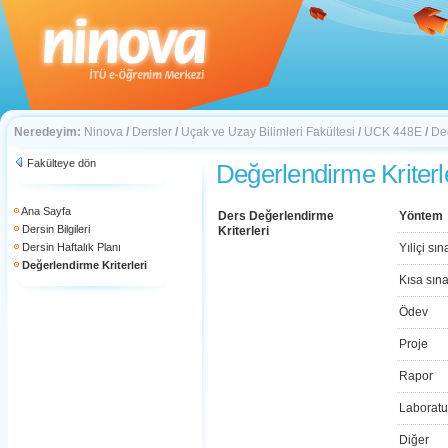
Neredeyim:
Ninova
/
Dersler
/
Uçak ve Uzay Bilimleri Fakültesi
/
UCK 448E
/
Deg
Fakülteye dön
Değerlendirme Kriterl
Ana Sayfa
Ders Değerlendirme
Yöntem
Dersin Bilgileri
Kriterleri
Dersin Haftalık Planı
Yıliçi sın
Değerlendirme Kriterleri
Kısa sın
Ödev
Proje
Rapor
Laboratu
Diğer