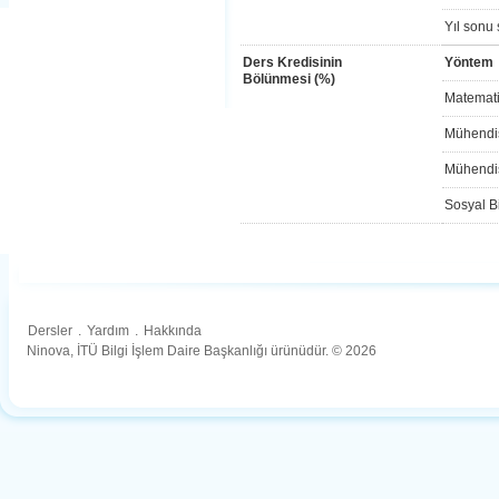
Yıl sonu 
Ders Kredisinin
Yöntem
Bölünmesi (%)
Matemati
Mühendis
Mühendis
Sosyal Bi
Dersler
.
Yardım
.
Hakkında
Ninova, İTÜ Bilgi İşlem Daire Başkanlığı ürünüdür. © 2026