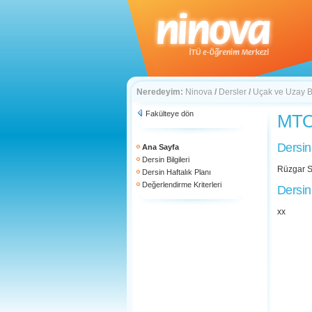
Neredeyim:
Ninova
/
Dersler
/
Uçak ve Uzay Bi
Fakülteye dön
MTO 
Dersin
Ana Sayfa
Dersin Bilgileri
Rüzgar S
Dersin Haftalık Planı
Değerlendirme Kriterleri
Dersin
xx