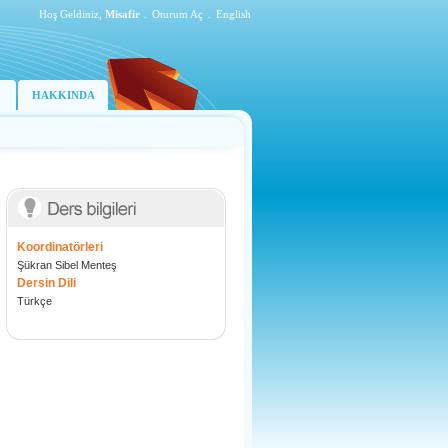
Hoş Geldiniz,
Misafir
.
Oturum Aç
.
English
HAKKINDA
Koordinatörleri
Şükran Sibel Menteş
Dersin Dili
Türkçe