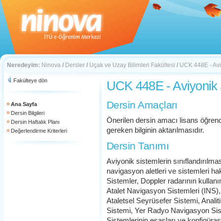
Neredeyim:
Ninova
/
Dersler
/
Uçak ve Uzay Bilimleri Fakültesi
/
UCK 448E - Avi
Fakülteye dön
UCK 448E - Aviyonik 
Dersin Amaçları
Ana Sayfa
Dersin Bilgileri
Önerilen dersin amacı lisans öğrenc
Dersin Haftalık Planı
gereken bilginin aktarılmasıdır.
Değerlendirme Kriterleri
Dersin Tanımı
Aviyonik sistemlerin sınıflandırılm
navigasyon aletleri ve sistemleri h
Sistemler, Doppler radarının kulla
Atalet Navigasyon Sistemleri (INS), 
Ataletsel Seyrüsefer Sistemi, Anali
Sistemi, Yer Radyo Navigasyon Sis
Sistemlerinin esasları ve konfigü