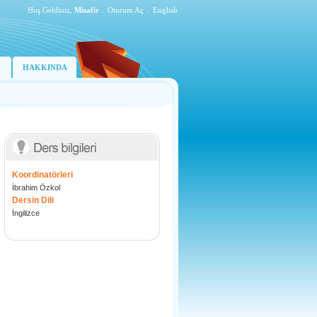
Hoş Geldiniz,
Misafir
.
Oturum Aç
.
English
HAKKINDA
Koordinatörleri
İbrahim Özkol
Dersin Dili
İngilizce