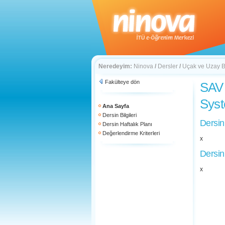
Neredeyim:
Ninova
/
Dersler
/
Uçak ve Uzay Bi
Fakülteye dön
SAV 
Sys
Ana Sayfa
Dersin Bilgileri
Dersin
Dersin Haftalık Planı
Değerlendirme Kriterleri
x
Dersin
x