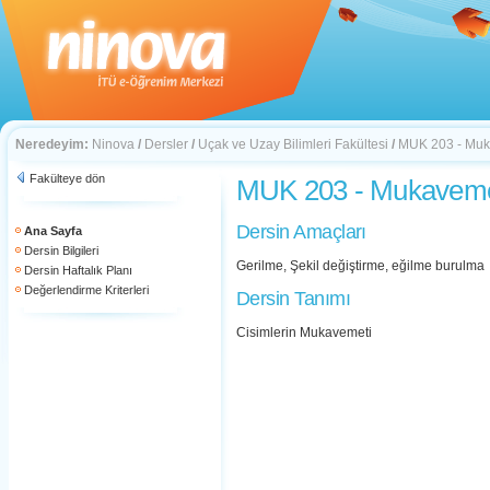
Neredeyim:
Ninova
/
Dersler
/
Uçak ve Uzay Bilimleri Fakültesi
/
MUK 203 - Muk
Fakülteye dön
MUK 203 - Mukaveme
Dersin Amaçları
Ana Sayfa
Dersin Bilgileri
Gerilme, Şekil değiştirme, eğilme burulma
Dersin Haftalık Planı
Değerlendirme Kriterleri
Dersin Tanımı
Cisimlerin Mukavemeti