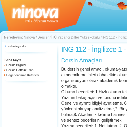
Neredeyim:
Ninova
/
Dersler
/
İTÜ Yabancı Diller Yüksekokulu
/
ING 112 - İngili
Fakülteye dön
ING 112 - İngilizce 1 
Dersin Amaçları
Ana Sayfa
Dersin Bilgileri
Bu dersin genel amacı, okuma-yazma
Dersin Haftalık Planı
akademik metinleri daha etkin okum
Değerlendirme Kriterleri
organizasyon olarak akademik kom
olmaktır.
Okuma becerileri: 1.Hızlı okuma tekn
Yazının bakış açısı ve tonunu irdele
Genel ve ayrıntı bilgiyi ayırt etme, 
yönlerini okuyup analiz etme,7. Bir y
bulma,8. Akademik kelime hazinesini
ve sentez becerilerini geliştirmek
Yazma becerileri: 1. Not tutma, 2. Ö