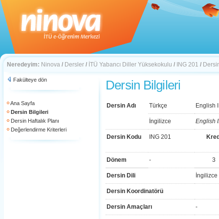
Neredeyim:
Ninova
/
Dersler
/
İTÜ Yabancı Diller Yüksekokulu
/
ING 201
/
Dersin
Fakülteye dön
Dersin Bilgileri
Ana Sayfa
Dersin Adı
Türkçe
English I
Dersin Bilgileri
Dersin Haftalık Planı
İngilizce
English I
Değerlendirme Kriterleri
Dersin Kodu
ING 201
Kred
Dönem
-
3
Dersin Dili
İngilizce
Dersin Koordinatörü
Dersin Amaçları
-