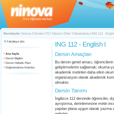
Neredeyim:
Ninova
/
Dersler
/
İTÜ Yabancı Diller Yüksekokulu
/
ING 112 - Englis
Fakülteye dön
ING 112 - English I
Dersin Amaçları
Ana Sayfa
Dersin Bilgileri
Bu dersin genel amacı, öğrencileri
Dersin Haftalık Planı
geliştirmelerini sağlamak; okuma-y
Değerlendirme Kriterleri
akademik metinleri daha etkin okum
organizasyon olarak akademik kom
olmaktır.
Dersin Tanımı
İngilizce 112 dersinde öğrenciler, d
ayrıştırma, derinlemesine metin in
yapılan plana uygun olarak yazma v
geliştirir.