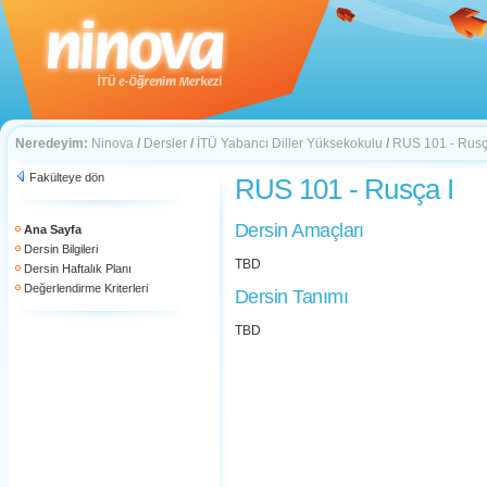
Neredeyim:
Ninova
/
Dersler
/
İTÜ Yabancı Diller Yüksekokulu
/
RUS 101 - Rusç
Fakülteye dön
RUS 101 - Rusça I
Dersin Amaçları
Ana Sayfa
Dersin Bilgileri
TBD
Dersin Haftalık Planı
Değerlendirme Kriterleri
Dersin Tanımı
TBD