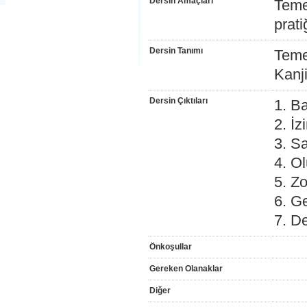
Dersin Amaçları
Temel
prat
Dersin Tanımı
Teme
Kanji
Dersin Çıktıları
1. Ba
2. İzi
3. S
4. Ol
5. Zo
6. G
7. De
Önkoşullar
Gereken Olanaklar
Diğer