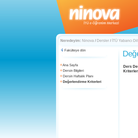
Neredeyim:
Ninova
/
Dersler
/
İTÜ Yabancı Di
Fakülteye dön
Değe
Ana Sayfa
Ders De
Dersin Bilgileri
Kriterler
Dersin Haftalık Planı
Değerlendirme Kriterleri