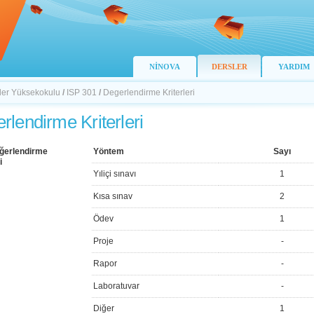
NİNOVA
DERSLER
YARDIM
ller Yüksekokulu
/
ISP 301
/
Degerlendirme Kriterleri
rlendirme Kriterleri
ğerlendirme
Yöntem
Sayı
i
Yıliçi sınavı
1
Kısa sınav
2
Ödev
1
Proje
-
Rapor
-
Laboratuvar
-
Diğer
1