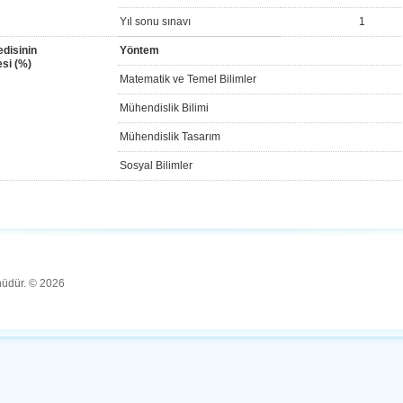
Yıl sonu sınavı
1
disinin
Yöntem
si (%)
Matematik ve Temel Bilimler
Mühendislik Bilimi
Mühendislik Tasarım
Sosyal Bilimler
ünüdür. © 2026