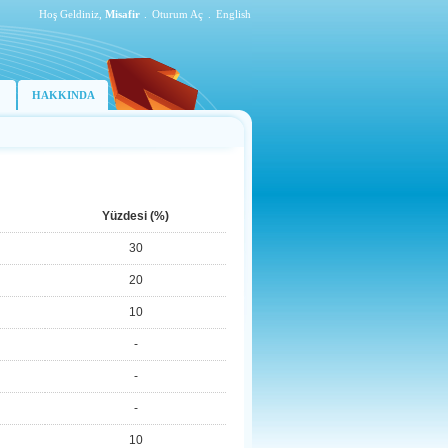
Hoş Geldiniz,
Misafir
.
Oturum Aç
.
English
HAKKINDA
Yüzdesi (%)
30
20
10
-
-
-
10