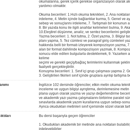
okumalarına, gerek içerik gerekse organizasyon olarak 
yardımcı olmaktır.
Okuma becerileri: 1.Hızlı okuma teknikleri, 2. Ana noktalar
irdeleme, 4. Metin içinde bağlantılar kurma, 5. Genel ve ayr
sebep ve sonuçlarını irdeleme, 7. Tartışmalı bir konunun ar
8. Bir yazıda konu ile ilgili anahtar kelimeleri bulma, 9. A
10.Eleştirel düşünme, analiz, ve sentez becerilerini gelişt
Yazma becerileri: 1. Not tutma, 2. Özet yazma, 3. Bilgiyi tas
planı yapma, 5. Tez cümlesi ve paragraf giriş cümleleri y
hakkında belli bir formatı izleyerek kompozisyon yazma, 7.
alan bir format dahilinde kompozisyon yazmak, 8. Kompozi
sonucu elde edilen bulgularla desteklemek, 9. Yazarken a
kelime
seçimi ve gerekli geçiş/bağlaç terimlerini kullanmak şeklin
faaliyeti gerçekleştirilir.
Konuşma becerileri: 1. Sınıf içi grup çalışması yapma 2. Gr
3. Geliştirilen fikirleri sınıf içinde gruplara ayrılıp tartışma be
anımı
İngilizce 102 dersinde öğrenciler, etkin metin okuma teknik
inceleme ve uygun bilgiyi ayrıştırma, derinlemesine meti
plana uygun olarak yazma ve yazıyı değerlendirme becerile
ve akademik yazı yazma çalışmalarını birbirine paralel s
sınavlarda akademik yazım kurallarına uygun sebep-sonuç
Ayrıca okudukları metinleri sınıf içerisinde sözel olarak tartı
ktıları
Bu dersi başarıyla geçen öğrenciler
1. Okudukları akademik bir metinde ana noktaları bulabilir
irdeleyebilirler