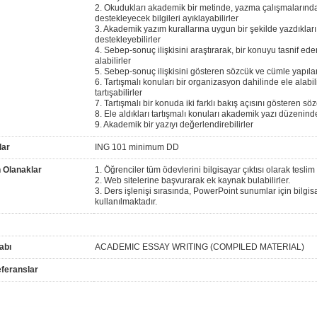
2. Okudukları akademik bir metinde, yazma çalışmalarında k
destekleyecek bilgileri ayıklayabilirler
3. Akademik yazım kurallarına uygun bir şekilde yazdıklar
destekleyebilirler
4. Sebep-sonuç ilişkisini araştırarak, bir konuyu tasnif ed
alabilirler
5. Sebep-sonuç ilişkisini gösteren sözcük ve cümle yapıları
6. Tartışmalı konuları bir organizasyon dahilinde ele alabil
tartışabilirler
7. Tartışmalı bir konuda iki farklı bakış açısını gösteren sö
8. Ele aldıkları tartışmalı konuları akademik yazı düzeninde
9. Akademik bir yazıyı değerlendirebilirler
lar
ING 101 minimum DD
 Olanaklar
1. Öğrenciler tüm ödevlerini bilgisayar çıktısı olarak teslim
2. Web sitelerine başvurarak ek kaynak bulabilirler.
3. Ders işlenişi sırasında, PowerPoint sunumlar için bilgis
kullanılmaktadır.
abı
ACADEMIC ESSAY WRITING (COMPILED MATERIAL)
feranslar