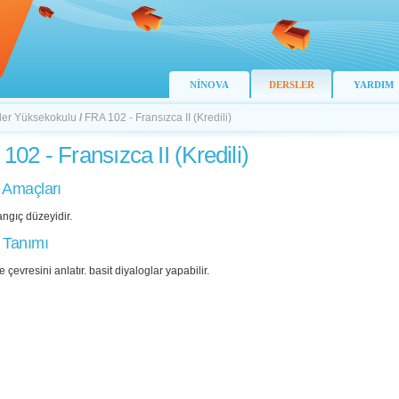
NİNOVA
DERSLER
YARDIM
ller Yüksekokulu
/
FRA 102 - Fransızca II (Kredili)
102 - Fransızca II (Kredili)
 Amaçları
langıç düzeyidir.
 Tanımı
 çevresini anlatır. basit diyaloglar yapabilir.