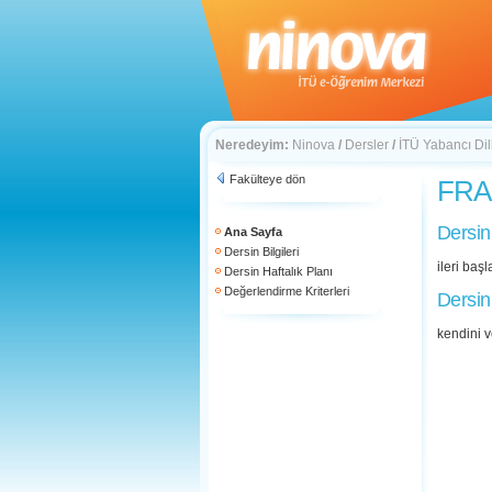
Neredeyim:
Ninova
/
Dersler
/
İTÜ Yabancı Di
Fakülteye dön
FRA 
Dersin
Ana Sayfa
Dersin Bilgileri
ileri baş
Dersin Haftalık Planı
Değerlendirme Kriterleri
Dersin
kendini ve