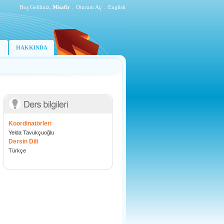
Hoş Geldiniz,
Misafir
.
Oturum Aç
.
English
HAKKINDA
Koordinatörleri
Yelda Tavukçuoğlu
Dersin Dili
Türkçe