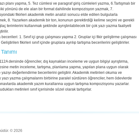
 yazı planı yapma, 5. Tez cümlesi ve paragraf giriş cümleleri yazma, 6.Tartışmalı bir
iki yönünü de ele alan bir format dahilinde kompozisyon yazmak, 7.
ondaki fikirleri akademik metin analizi sonucu elde edilen bulgularla
ek, 8. Yazarken akademik bir ton, konunun gerektirdiği kelime seçimi ve gerekli
laç terimlerini kullanmak şeklinde ayrıştırılabilecek bir çok yazı yazma faaliyeti
irilir.
ecerileri: 1. Sınıf içi grup çalışması yapma 2. Gruplar içi fikir geliştirme çalışması
eliştirilen fikirleri sınıf içinde gruplara ayrılıp tartışma becerilerini geliştirirler.
 Tanımı
 112A dersinde öğrenciler, dış kaynakları inceleme ve uygun bilgiyi ayrıştırma,
esine metin inceleme, tartışma, planlama yapma, yapılan plana uygun olarak
yazıyı değerlendirme becerilerini geliştirir. Akademik metinleri okuma ve
yazı yazma çalışmalarını birbirine paralel sürdüren öğrenciler, hem ödevlerde
ınavlarda akademik yazım kurallarına uygun tartışma kompozisyonu yazarlar.
dukları metinleri sınıf içerisinde sözel olarak tartışırlar.
ünüdür. © 2026