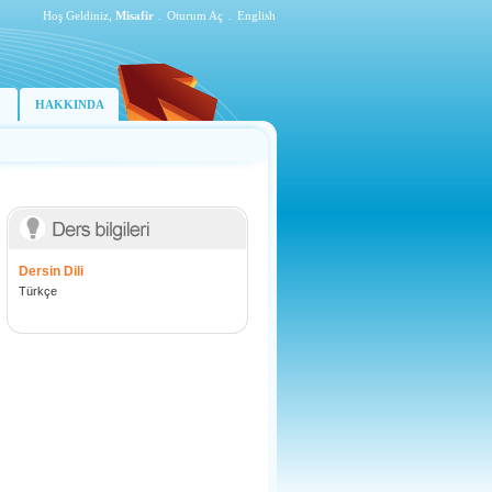
Hoş Geldiniz,
Misafir
.
Oturum Aç
.
English
HAKKINDA
Dersin Dili
Türkçe