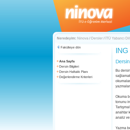
Neredeyim:
Ninova
/
Dersler
/
İTÜ Yabancı Di
Fakülteye dön
ING 
Dersin
Ana Sayfa
Dersin Bilgileri
Bu dersin
Dersin Haftalık Planı
sağlamak
Değerlendirme Kriterleri
okumalar
yazmaları
Okuma bec
tonunu ir
Tartışmal
anahtar k
analiz ve
Yazma bec