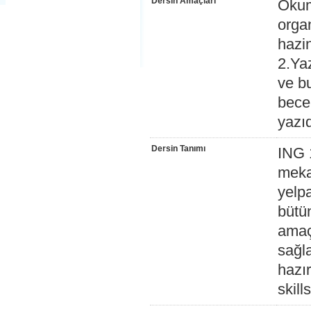
Dersin Amaçları
Okuma
orga
hazin
2.Ya
ve b
becer
yazı
Dersin Tanımı
ING 
meka
yelp
bütü
amaçl
sağl
hazır
skill