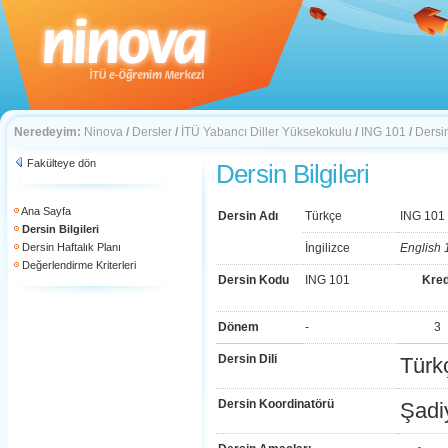
Neredeyim:
Ninova
/
Dersler
/
İTÜ Yabancı Diller Yüksekokulu
/
ING 101
/
Dersin
Fakülteye dön
Dersin Bilgileri
Ana Sayfa
Dersin Adı
Türkçe
ING 101
Dersin Bilgileri
Dersin Haftalık Planı
İngilizce
English 
Değerlendirme Kriterleri
Dersin Kodu
ING 101
Kred
Dönem
-
3
Dersin Dili
Türk
Dersin Koordinatörü
Şadi