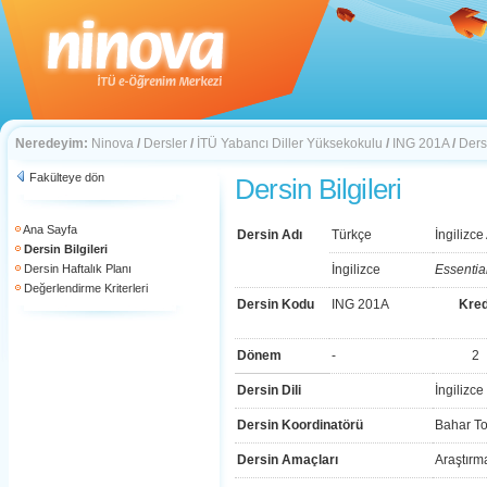
Neredeyim:
Ninova
/
Dersler
/
İTÜ Yabancı Diller Yüksekokulu
/
ING 201A
/
Dersi
Fakülteye dön
Dersin Bilgileri
Ana Sayfa
Dersin Adı
Türkçe
İngilizc
Dersin Bilgileri
Dersin Haftalık Planı
İngilizce
Essentia
Değerlendirme Kriterleri
Dersin Kodu
ING 201A
Kred
Dönem
-
2
Dersin Dili
İngilizce
Dersin Koordinatörü
Bahar To
Dersin Amaçları
Araştırm