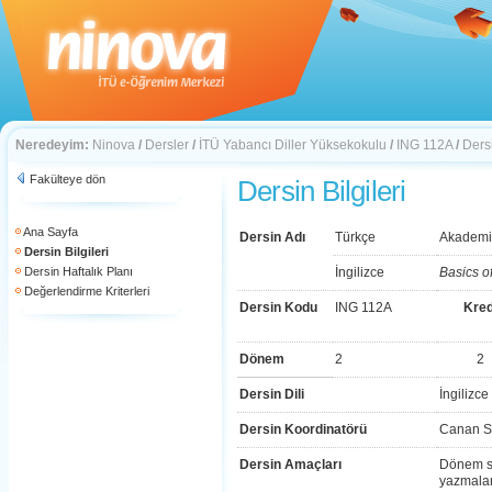
Neredeyim:
Ninova
/
Dersler
/
İTÜ Yabancı Diller Yüksekokulu
/
ING 112A
/
Dersi
Fakülteye dön
Dersin Bilgileri
Ana Sayfa
Dersin Adı
Türkçe
Akademik
Dersin Bilgileri
Dersin Haftalık Planı
İngilizce
Basics o
Değerlendirme Kriterleri
Dersin Kodu
ING 112A
Kred
Dönem
2
2
Dersin Dili
İngilizce
Dersin Koordinatörü
Canan S
Dersin Amaçları
Dönem so
yazmalar