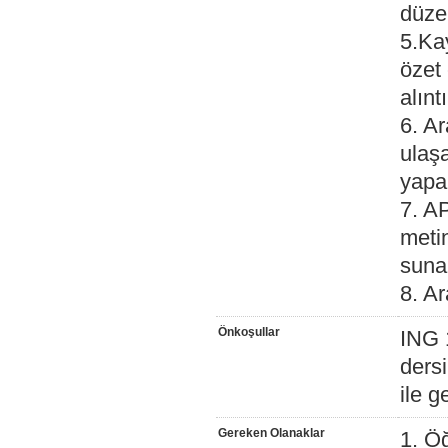
düzen
5.Kay
özet 
alınt
6. Ar
ulaşa
yapab
7. AP
metin
sunab
8. Ar
Önkoşullar
ING 
dersi
ile 
Gereken Olanaklar
1. Ö