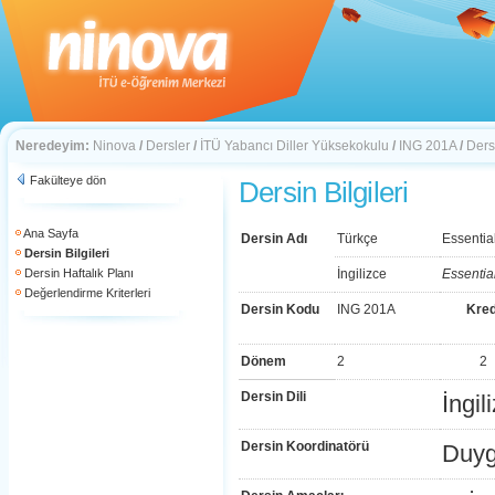
Neredeyim:
Ninova
/
Dersler
/
İTÜ Yabancı Diller Yüksekokulu
/
ING 201A
/
Dersi
Fakülteye dön
Dersin Bilgileri
Ana Sayfa
Dersin Adı
Türkçe
Essentia
Dersin Bilgileri
Dersin Haftalık Planı
İngilizce
Essentia
Değerlendirme Kriterleri
Dersin Kodu
ING 201A
Kred
Dönem
2
2
Dersin Dili
İngil
Dersin Koordinatörü
Duyg