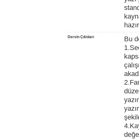
stand
kayna
hazı
Dersin Çıktıları
Bu d
1.Se
kaps
çalış
akad
2.Far
düze
yazın
yazım
şekil
4.Kay
değer