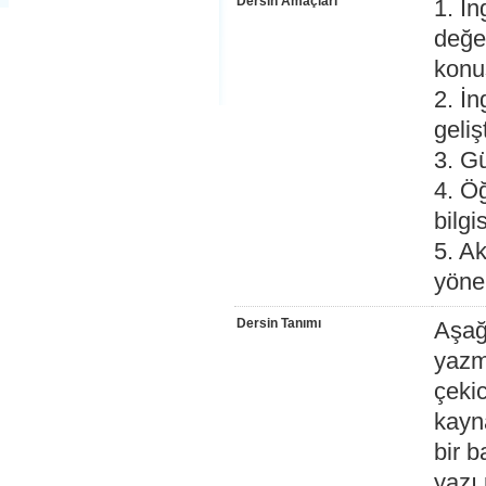
Dersin Amaçları
1. İ
değe
konu
2. İn
geliş
3. G
4. Öğ
bilgi
5. A
yöne
Dersin Tanımı
Aşağ
yazma
çekic
kayn
bir b
yazı