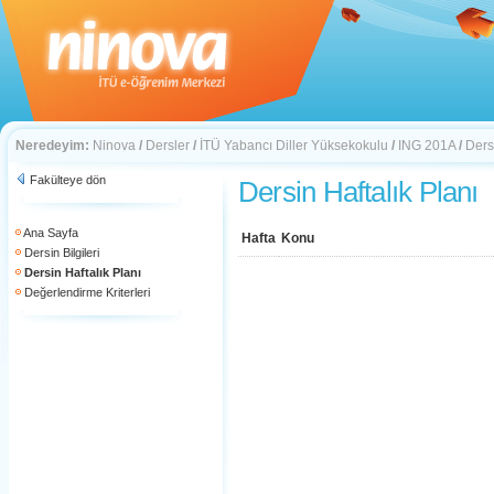
Neredeyim:
Ninova
/
Dersler
/
İTÜ Yabancı Diller Yüksekokulu
/
ING 201A
/
Ders
Fakülteye dön
Dersin Haftalık Planı
Ana Sayfa
Hafta
Konu
Dersin Bilgileri
Dersin Haftalık Planı
Değerlendirme Kriterleri