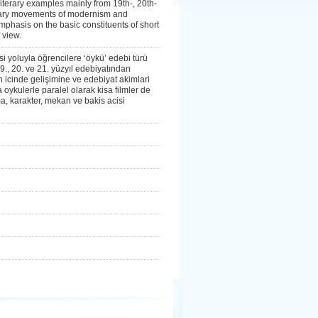
iterary examples mainly from 19th-, 20th-
iterary movements of modernism and
phasis on the basic constituents of short
f view.
i yoluyla öğrencilere ‘öykü’ edebi türü
., 20. ve 21. yüzyıl edebiyatından
 icinde gelişimine ve edebiyat akimlari
oykulerle paralel olarak kisa filmler de
a, karakter, mekan ve bakis acisi