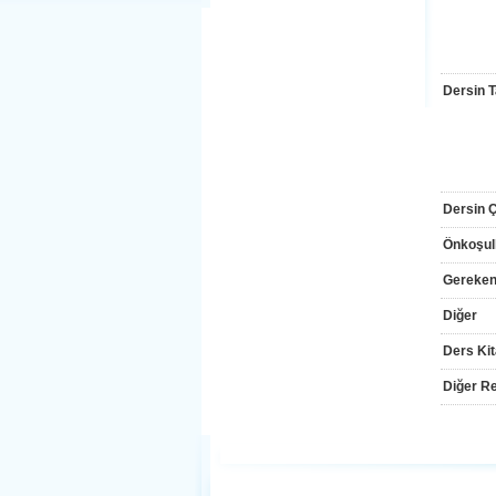
Dersin T
Dersin Çı
Önkoşul
Gereken
Diğer
Ders Kit
Diğer Re