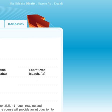
Hoş Geldiniz,
Misafir
.
Oturum Aç
.
English
HAKKINDA
lama
Labratuvar
afta)
(saat/hafta)
-
hort fiction through reading and
The course will provide an introduction to