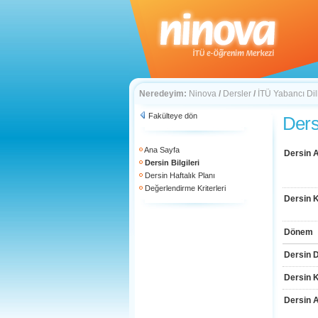
Neredeyim:
Ninova
/
Dersler
/
İTÜ Yabancı Di
Fakülteye dön
Dersi
Ana Sayfa
Dersin A
Dersin Bilgileri
Dersin Haftalık Planı
Değerlendirme Kriterleri
Dersin 
Dönem
Dersin D
Dersin 
Dersin 