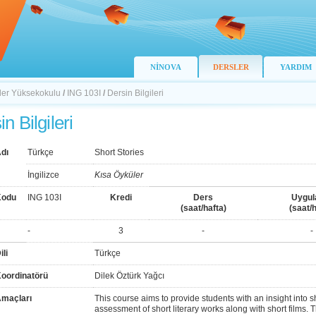
NİNOVA
DERSLER
YARDIM
ller Yüksekokulu
/
ING 103I
/
Dersin Bilgileri
n Bilgileri
dı
Türkçe
Short Stories
İngilizce
Kısa Öyküler
Kodu
ING 103I
Kredi
Ders
Uygu
(saat/hafta)
(saat/h
-
3
-
-
ili
Türkçe
Koordinatörü
Dilek Öztürk Yağcı
Amaçları
This course aims to provide students with an insight into s
assessment of short literary works along with short films. 