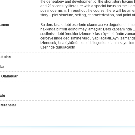
the genealogy and development of the short story tracing l
and 21st century literature with a special focus on the l
postmodernism. Throughout the course, there will be an em
story – plot structure, setting, characterization, and point o
anımı
Bu ders kısa edebi eserlerin okunması ve değerlendirilmes
hakkında bir fikir edindirmeyi amaçlar. Ders kapsaminda 19
secilmis edebi örnekler izlenerek kısa öykü türünün zaman
cercevesinde degisimine vurgu yapilacaktir. Ayni zamanda 
izlenecek, kısa öykünün temel bileşenleri olan hikaye, tem
üzerinde durulacaktir
ktıları
lar
 Olanaklar
abı
feranslar