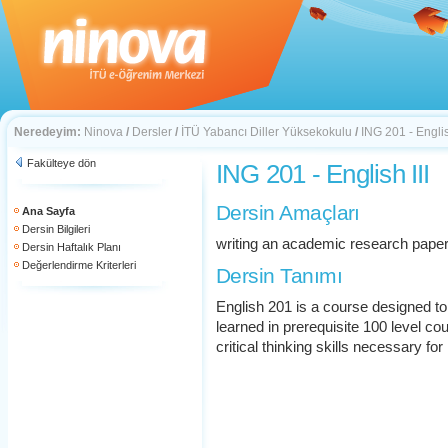
Neredeyim:
Ninova
/
Dersler
/
İTÜ Yabancı Diller Yüksekokulu
/
ING 201 - Englis
Fakülteye dön
ING 201 - English III
Dersin Amaçları
Ana Sayfa
Dersin Bilgileri
writing an academic research pape
Dersin Haftalık Planı
Değerlendirme Kriterleri
Dersin Tanımı
English 201 is a course designed to 
learned in prerequisite 100 level co
critical thinking skills necessary for