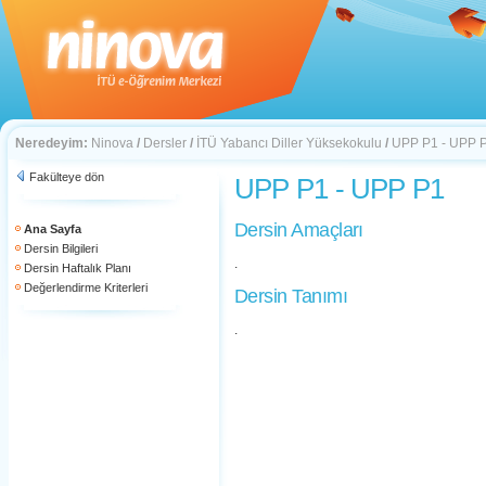
Neredeyim:
Ninova
/
Dersler
/
İTÜ Yabancı Diller Yüksekokulu
/
UPP P1 - UPP 
Fakülteye dön
UPP P1 - UPP P1
Dersin Amaçları
Ana Sayfa
Dersin Bilgileri
.
Dersin Haftalık Planı
Değerlendirme Kriterleri
Dersin Tanımı
.