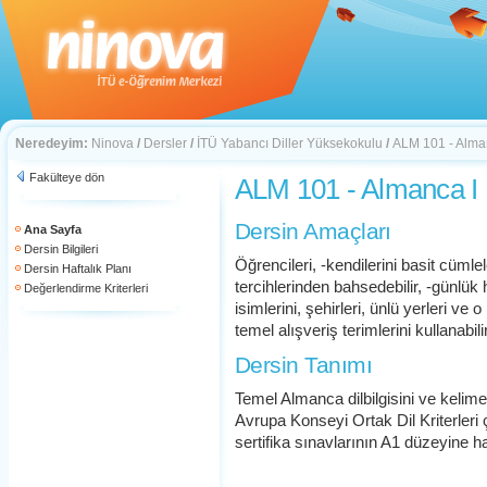
Neredeyim:
Ninova
/
Dersler
/
İTÜ Yabancı Diller Yüksekokulu
/
ALM 101 - Alma
Fakülteye dön
ALM 101 - Almanca I
Dersin Amaçları
Ana Sayfa
Dersin Bilgileri
Öğrencileri, -kendilerini basit cümlele
Dersin Haftalık Planı
tercihlerinden bahsedebilir, -günlük h
Değerlendirme Kriterleri
isimlerini, şehirleri, ünlü yerleri ve o
temel alışveriş terimlerini kullanabil
Dersin Tanımı
Temel Almanca dilbilgisini ve kelime
Avrupa Konseyi Ortak Dil Kriterler
sertifika sınavlarının A1 düzeyine haz