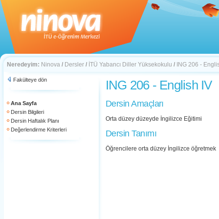
Neredeyim:
Ninova
/
Dersler
/
İTÜ Yabancı Diller Yüksekokulu
/
ING 206 - Engli
Fakülteye dön
ING 206 - English IV
Dersin Amaçları
Ana Sayfa
Dersin Bilgileri
Orta düzey düzeyde İngilizce Eğitimi
Dersin Haftalık Planı
Değerlendirme Kriterleri
Dersin Tanımı
Öğrencilere orta düzey İngilizce öğretmek