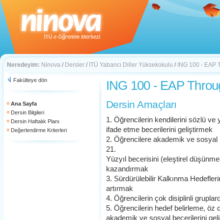
Neredeyim:
Ninova
/
Dersler
/
İTÜ Yabancı Diller Yüksekokulu
/
ING 100 - EAP 
Fakülteye dön
ING 100 - EAP Throu
Dersin Amaçları
Ana Sayfa
Dersin Bilgileri
1. Öğrencilerin kendilerini sözlü ve 
Dersin Haftalık Planı
ifade etme becerilerini geliştirmek
Değerlendirme Kriterleri
2. Öğrencilere akademik ve sosyal h
21.
Yüzyıl becerisini (eleştirel düşünme, i
kazandırmak
3. Sürdürülebilir Kalkınma Hedeflerin
artırmak
4. Öğrencilerin çok disiplinli gruplard
5. Öğrencilerin hedef belirleme, öz
akademik ve sosyal becerilerini gel