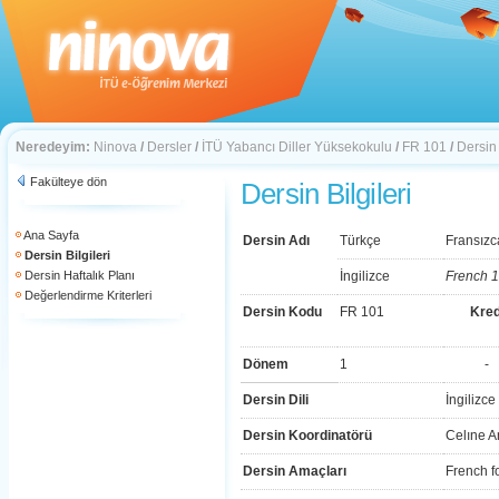
Neredeyim:
Ninova
/
Dersler
/
İTÜ Yabancı Diller Yüksekokulu
/
FR 101
/
Dersin 
Fakülteye dön
Dersin Bilgileri
Ana Sayfa
Dersin Adı
Türkçe
Fransızc
Dersin Bilgileri
Dersin Haftalık Planı
İngilizce
French 1
Değerlendirme Kriterleri
Dersin Kodu
FR 101
Kred
Dönem
1
-
Dersin Dili
İngilizce
Dersin Koordinatörü
Celıne 
Dersin Amaçları
French f