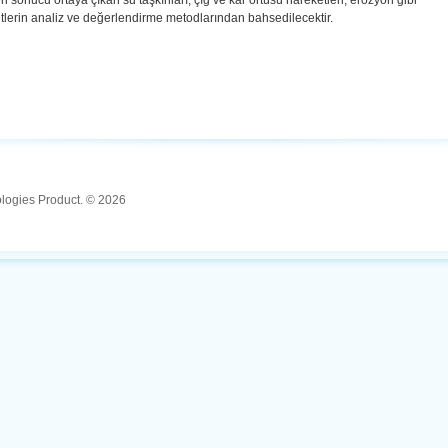
ri sonucu ortaya çıkan su taşkınları, çığ ve kar örtüsü hareketleri, erozyon gibi
tlerin analiz ve değerlendirme metodlarından bahsedilecektir.
ologies Product. © 2026