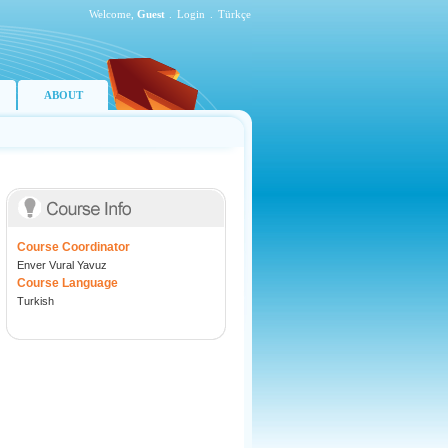
Welcome,
Guest
.
Login
.
Türkçe
ABOUT
Course Coordinator
Enver Vural Yavuz
Course Language
Turkish