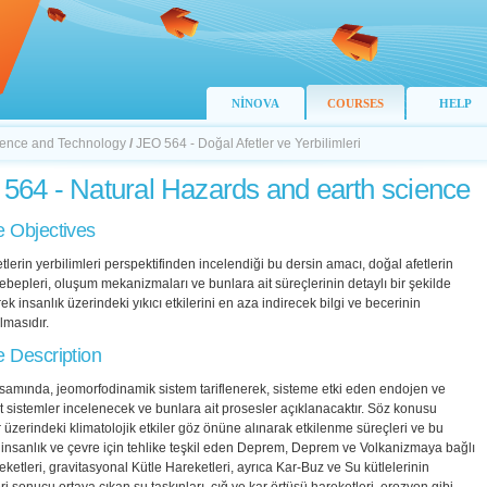
NİNOVA
COURSES
HELP
Science and Technology
/
JEO 564 - Doğal Afetler ve Yerbilimleri
564 - Natural Hazards and earth science
 Objectives
tlerin yerbilimleri perspektifinden incelendiği bu dersin amacı, doğal afetlerin
bepleri, oluşum mekanizmaları ve bunlara ait süreçlerinin detaylı bir şekilde
ek insanlık üzerindeki yıkıcı etkilerini en aza indirecek bilgi ve becerinin
lmasıdır.
 Description
samında, jeomorfodinamik sistem tariflenerek, sisteme etki eden endojen ve
t sistemler incelenecek ve bunlara ait prosesler açıklanacaktır. Söz konusu
 üzerindeki klimatolojik etkiler göz önüne alınarak etkilenme süreçleri ve bu
insanlık ve çevre için tehlike teşkil eden Deprem, Deprem ve Volkanizmaya bağlı
eketleri, gravitasyonal Kütle Hareketleri, ayrıca Kar-Buz ve Su kütlelerinin