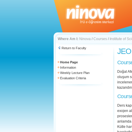
Where Am I:
Ninova
/
Courses
/
Institute of 
Return to Faculty
JEO 
Course
Home Page
Information
Doğal Afe
Weekly Lecture Plan
oluşum se
Evaluation Criteria
incelener
kazandırı
Course
Ders kap
exojen al
prosesler
anlamda 
Kütle har