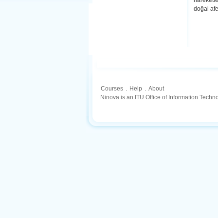
hareketle
doğal afe
Courses
.
Help
.
About
Ninova is an ITU Office of Information Techn