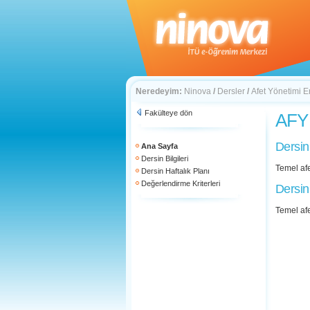
Neredeyim:
Ninova
/
Dersler
/
Afet Yönetimi E
Fakülteye dön
AFY 
Dersin
Ana Sayfa
Dersin Bilgileri
Temel afe
Dersin Haftalık Planı
Değerlendirme Kriterleri
Dersin
Temel afe