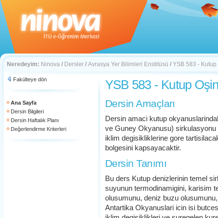
Neredeyim:
Ninova
/
Dersler
/
Avrasya Yer Bilimleri Enstitüsü
/
YSB 583 - Kutup 
Fakülteye dön
YSB 583 - Kutup Oşin
Dersin Amaçları
Ana Sayfa
Dersin Bilgileri
Dersin amaci kutup okyanuslarinda
Dersin Haftalık Planı
ve Guney Okyanusu) sirkulasyonu ve
Değerlendirme Kriterleri
iklim degisikliklerine gore tartisil
bolgesini kapsayacaktir.
Dersin Tanımı
Bu ders Kutup denizlerinin temel sir
suyunun termodinamigini, karisim te
olusumunu, deniz buzu olusumunu, k
Antartika Okyanuslari icin isi butce
iklim degisiklikleri ve suregelen kures