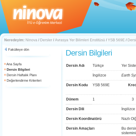
Neredeyim:
Ninova
/
Dersler
/
Avrasya Yer Bilimleri Enstitüsü
/
YSB 569E
/
Dersi
Fakülteye dön
Dersin Bilgileri
Ana Sayfa
Dersin Adı
Türkçe
Yer Sist
Dersin Bilgileri
Dersin Haftalık Planı
İngilizce
Earth Sy
Değerlendirme Kriterleri
Dersin Kodu
YSB 569E
Kred
Dönem
1
3
Dersin Dili
İngilizce
Dersin Koordinatörü
Nazlı Ol
Dersin Amaçları
Bu dersi
sistemini