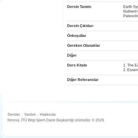
Dersin Tanımı
Earth Sy
Nutrient 
Paleocli
Dersin Çıktıları
Önkoşullar
Gereken Olanaklar
Diğer
Ders Kitabı
1. The Ea
2. Essen
Diğer Referanslar
Dersler
.
Yardım
.
Hakkında
Ninova, İTÜ Bilgi İşlem Daire Başkanlığı ürünüdür. © 2026