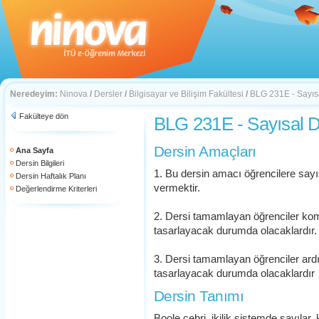
Neredeyim:
Ninova
/
Dersler
/
Bilgisayar ve Bilişim Fakültesi
/
BLG 231E - Sayıs
Fakülteye dön
BLG 231E - Sayısal D
Dersin Amaçları
Ana Sayfa
Dersin Bilgileri
1. Bu dersin amacı öğrencilere sayısa
Dersin Haftalık Planı
vermektir.
Değerlendirme Kriterleri
2. Dersi tamamlayan öğrenciler ko
tasarlayacak durumda olacaklardır.
3. Dersi tamamlayan öğrenciler ard
tasarlayacak durumda olacaklardır
Dersin Tanımı
Boole cebri, ikilik sistemde sayılar