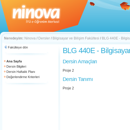
Neredeyim:
Ninova
/
Dersler
/
Bilgisayar ve Bilişim Fakültesi
/
BLG 440E - Bilgisa
Fakülteye dön
BLG 440E - Bilgisayar
Dersin Amaçları
Ana Sayfa
Dersin Bilgileri
Proje 2
Dersin Haftalık Planı
Değerlendirme Kriterleri
Dersin Tanımı
Proje 2