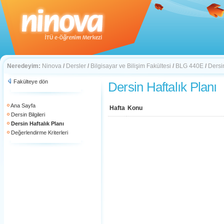
Neredeyim:
Ninova
/
Dersler
/
Bilgisayar ve Bilişim Fakültesi
/
BLG 440E
/
Dersin
Fakülteye dön
Dersin Haftalık Planı
Ana Sayfa
Hafta
Konu
Dersin Bilgileri
Dersin Haftalık Planı
Değerlendirme Kriterleri