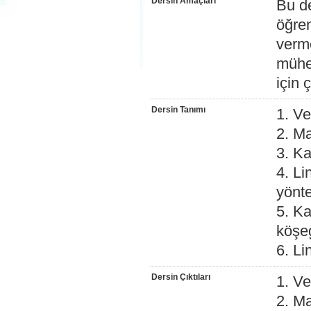
Dersin Amaçları
Bu de
öğren
verme
mühen
için 
Dersin Tanımı
1. Ve
2. Ma
3. Ka
4. Li
yönte
5. Ka
köşe
6. L
Dersin Çıktıları
1. Ve
2. Ma