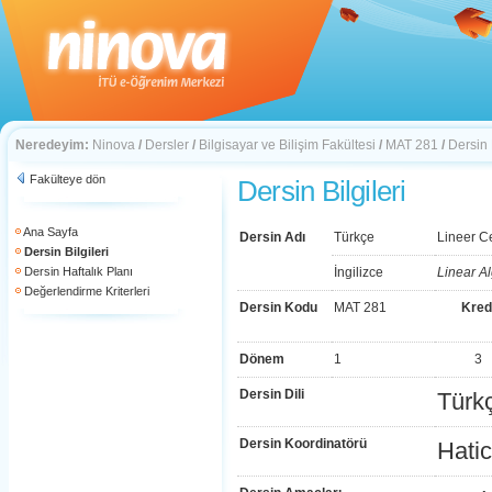
Neredeyim:
Ninova
/
Dersler
/
Bilgisayar ve Bilişim Fakültesi
/
MAT 281
/
Dersin B
Fakülteye dön
Dersin Bilgileri
Ana Sayfa
Dersin Adı
Türkçe
Lineer C
Dersin Bilgileri
Dersin Haftalık Planı
İngilizce
Linear A
Değerlendirme Kriterleri
Dersin Kodu
MAT 281
Kred
Dönem
1
3
Dersin Dili
Türk
Dersin Koordinatörü
Hatic