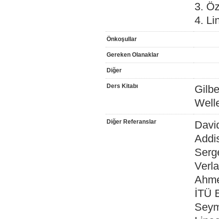
3. Ö
4. Li
Önkoşullar
Gereken Olanaklar
Diğer
Ders Kitabı
Gilbe
Well
Diğer Referanslar
David
Addi
Serge
Verl
Ahmet
İTÜ E
Seymo