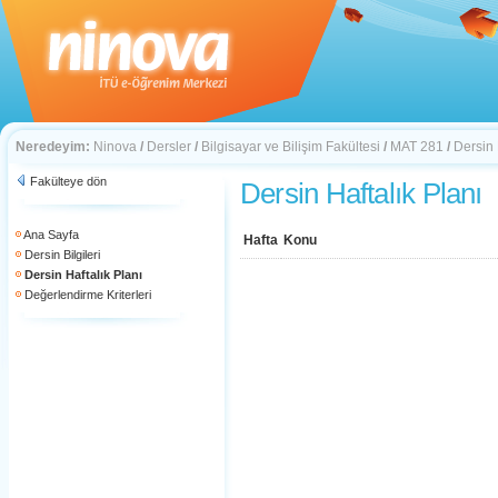
Neredeyim:
Ninova
/
Dersler
/
Bilgisayar ve Bilişim Fakültesi
/
MAT 281
/
Dersin 
Fakülteye dön
Dersin Haftalık Planı
Ana Sayfa
Hafta
Konu
Dersin Bilgileri
Dersin Haftalık Planı
Değerlendirme Kriterleri