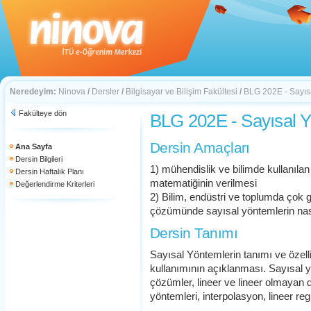
Neredeyim:
Ninova
/
Dersler
/
Bilgisayar ve Bilişim Fakültesi
/
BLG 202E - Sayıs
Fakülteye dön
BLG 202E - Sayısal 
Dersin Amaçları
Ana Sayfa
Dersin Bilgileri
1) mühendislik ve bilimde kullanılan
Dersin Haftalık Planı
matematiğinin verilmesi
Değerlendirme Kriterleri
2) Bilim, endüstri ve toplumda çok 
çözümünde sayısal yöntemlerin nasıl
Dersin Tanımı
Sayısal Yöntemlerin tanımı ve özell
kullanımının açıklanması. Sayısal yö
çözümler, lineer ve lineer olmayan
yöntemleri, interpolasyon, lineer re